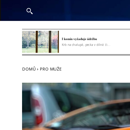
I komín vyžaduje údržbu
Krb na chalupě, pecka v dílně či...
DOMŮ
PRO MUŽE