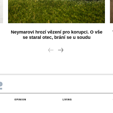
Neymarovi hrozí vězení pro korupci. O vše
se staral otec, brání se u soudu
e
OPINION
LIVING