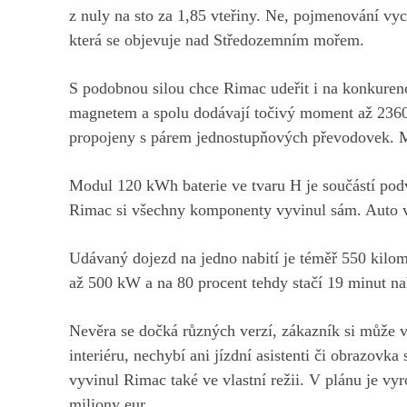
z nuly na sto za 1,85 vteřiny. Ne, pojmenování vy
která se objevuje nad Středozemním mořem.
S podobnou silou chce Rimac udeřit i na konkuren
magnetem a spolu dodávají točivý moment až 2360
propojeny s párem jednostupňových převodovek. M
Modul 120 kWh baterie ve tvaru H je součástí podv
Rimac si všechny komponenty vyvinul sám. Auto 
Udávaný dojezd na jedno nabití je téměř 550 kilom
až 500 kW a na 80 procent tehdy stačí 19 minut na
Nevěra se dočká různých verzí, zákazník si může v
interiéru, nechybí ani jízdní asistenti či obrazovka
vyvinul Rimac také ve vlastní režii. V plánu je vy
miliony eur.