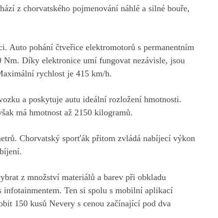
chází z chorvatského pojmenování náhlé a silné bouře,
ci. Auto pohání čtveřice elektromotorů s permanentním
 Nm. Díky elektronice umí fungovat nezávisle, jsou
aximální rychlost je 415 km/h.
ozku a poskytuje autu ideální rozložení hmotnosti.
však má hmotnost až 2150 kilogramů.
etrů. Chorvatský sporťák přitom zvládá nabíjecí výkon
bíjení.
ybrat z množství materiálů a barev při obkladu
 s infotainmentem. Ten si spolu s mobilní aplikací
robit 150 kusů Nevery s cenou začínající pod dva