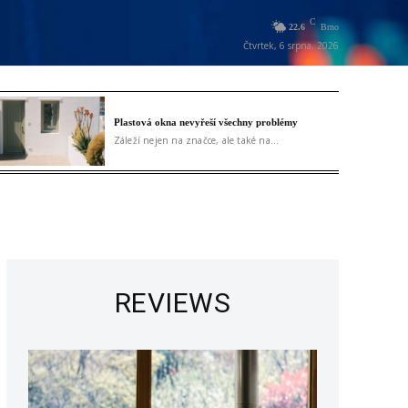
C
22.6
Brno
Čtvrtek, 6 srpna, 2026
Plastová okna nevyřeší všechny problémy
Záleží nejen na značce, ale také na...
REVIEWS