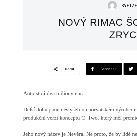
SVETZ
NOVÝ RIMAC Š
ZRYC
Facebook
Podíl
Auto stojí dva miliony eur.
Delší dobu jsme neslyšeli o chorvatském výrobci 
produkční verzí konceptu C_Two, který měl premi
Jeho nový název je Nevěra. Ne proto, že by lidé n