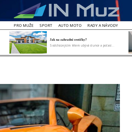
IN Muz
PRO MUŽE
SPORT
AUTO MOTO
RADY A NÁVODY
Jak na zahradní cestičky?
S odcházejícím létem ubývá slunce a počasí...