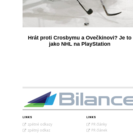
Hrát proti Crosbymu a Ovečkinovi? Je to
jako NHL na PlayStation
Bilanc
LINKS
LINKS
zpětné odkazy
PR články
zpětný odkaz
PR článek