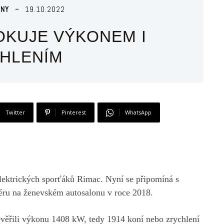
ENY
19.10.2022
OKUJE VÝKONEM I
HLENÍM
Twitter
Pinterest
WhatsApp
elektrických sporťáků Rimac. Nyní se připomíná s
éru na ženevském autosalonu v roce 2018.
evěřili výkonu 1408 kW, tedy 1914 koní nebo zrychlení