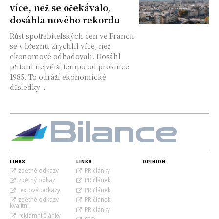
více, než se očekávalo,
dosáhla nového rekordu
Růst spotřebitelských cen ve Francii
se v březnu zrychlil více, než
ekonomové odhadovali. Dosáhl
přitom největší tempo od prosince
1985. To odráží ekonomické
důsledky...
Bilance
LINKS
LINKS
OPINION
zpětné odkazy
PR články
zpětný odkaz
PR článek
textové odkazy
PR článek
zpětné odkazy
PR článek
kvalitní
PR články
reklamní články