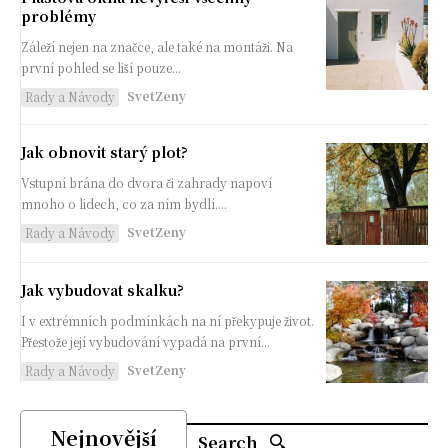
problémy
Záleží nejen na značce, ale také na montáži. Na
první pohled se liší pouze...
SvetZeny
Rady a Návody
Jak obnovit starý plot?
Vstupní brána do dvora či zahrady napoví
mnoho o lidech, co za ním bydlí....
SvetZeny
Rady a Návody
Jak vybudovat skalku?
I v extrémních podmínkách na ní překypuje život.
Přestože její vybudování vypadá na první...
SvetZeny
Rady a Návody
Nejnovější
Search