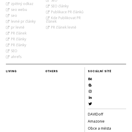
SEO
zpětný odkaz
SEO články
seo webu
Publikace PR článků
seo
Kde Publikovat PR
levné pr články
článek
pr levně
PR článek levně
PR článek
PR články
PR články
SEO
ahrefs
LIVING
OTHERS
SOCIÁLNÍ SÍTĚ
DAVIDoff
Amazonie
Obce a města