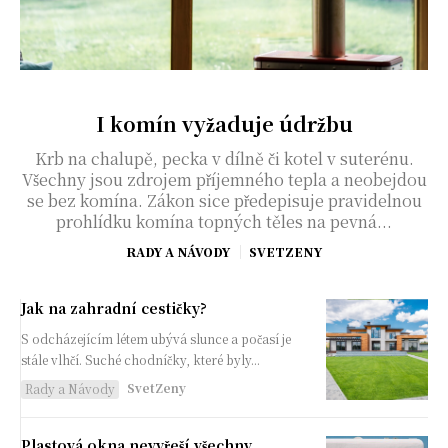
I komín vyžaduje údržbu
Krb na chalupě, pecka v dílně či kotel v suterénu.
Všechny jsou zdrojem příjemného tepla a neobejdou
se bez komína. Zákon sice předepisuje pravidelnou
prohlídku komína topných těles na pevná...
RADY A NÁVODY
SVETZENY
Jak na zahradní cestičky?
S odcházejícím létem ubývá slunce a počasí je
stále vlhčí. Suché chodníčky, které byly...
SvetZeny
Rady a Návody
Plastová okna nevyřeší všechny