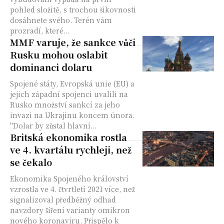
pohled složitě, s trochou šikovnosti
dosáhnete svého. Terén vám
prozradí, které...
MMF varuje, že sankce vůči
Rusku mohou oslabit
dominanci dolaru
Spojené státy, Evropská unie (EU) a
jejich západní spojenci uvalili na
Rusko množství sankcí za jeho
invazi na Ukrajinu koncem února.
"Dolar by zůstal hlavní...
Britská ekonomika rostla
ve 4. kvartálu rychleji, než
se čekalo
Ekonomika Spojeného království
vzrostla ve 4. čtvrtletí 2021 více, než
signalizoval předběžný odhad
navzdory šíření varianty omikron
nového koronaviru. Přispělo k