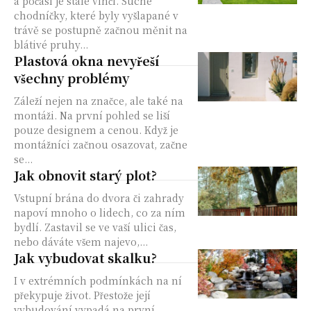
a počasí je stále vlhčí. Suché
chodníčky, které byly vyšlapané v
trávě se postupně začnou měnit na
blátivé pruhy...
Plastová okna nevyřeší
všechny problémy
Záleží nejen na značce, ale také na
montáži. Na první pohled se liší
pouze designem a cenou. Když je
montážníci začnou osazovat, začne
se...
Jak obnovit starý plot?
Vstupní brána do dvora či zahrady
napoví mnoho o lidech, co za ním
bydlí. Zastavil se ve vaší ulici čas,
nebo dáváte všem najevo,...
Jak vybudovat skalku?
I v extrémních podmínkách na ní
překypuje život. Přestože její
vybudování vypadá na první