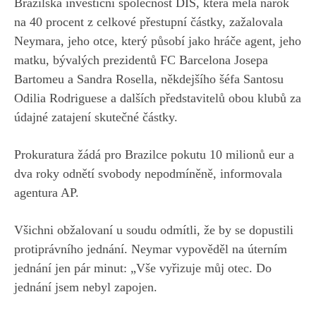
Brazilská investiční společnost DIS, která měla nárok
na 40 procent z celkové přestupní částky, zažalovala
Neymara, jeho otce, který působí jako hráče agent, jeho
matku, bývalých prezidentů FC Barcelona Josepa
Bartomeu a Sandra Rosella, někdejšího šéfa Santosu
Odilia Rodriguese a dalších představitelů obou klubů za
údajné zatajení skutečné částky.
Prokuratura žádá pro Brazilce pokutu 10 milionů eur a
dva roky odnětí svobody nepodmíněně, informovala
agentura AP.
Všichni obžalovaní u soudu odmítli, že by se dopustili
protiprávního jednání. Neymar vypověděl na úterním
jednání jen pár minut: „Vše vyřizuje můj otec. Do
jednání jsem nebyl zapojen.