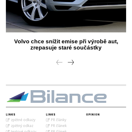
Volvo chce snížit emise při výrobě aut,
zrepasuje staré součástky
Bilance
LINKS
LINKS
OPINION
zpětné odkazy
PR články
zpětný odkaz
PR článek
textové odkazy
PR článek