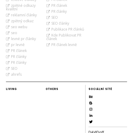
zpětné odkazy
PR článek
kvalitní
PR články
reklamní články
SEO
zpětný odkaz
SEO články
seo webu
Publikace PR článků
seo
Kde Publikovat PR
levné pr články
článek
pr levně
PR článek levně
PR článek
PR články
PR články
SEO
ahrefs
LIVING
OTHERS
SOCIÁLNÍ SÍTĚ
DAVIDoff