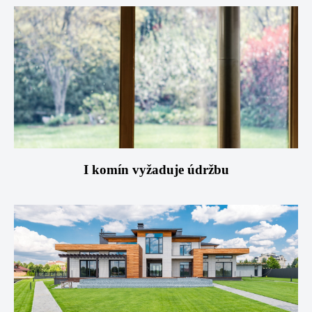
I komín vyžaduje údržbu