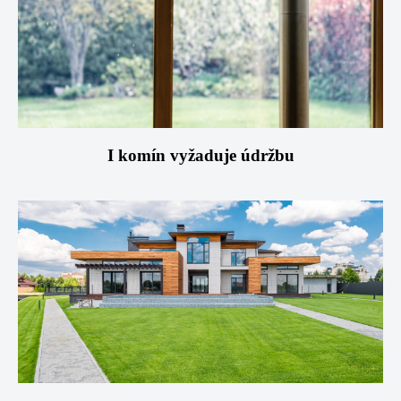
I komín vyžaduje údržbu