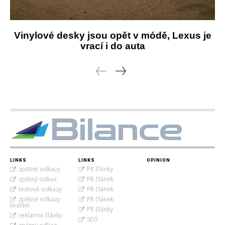
Vinylové desky jsou opět v módě, Lexus je
vrací i do auta
Bilance
LINKS
LINKS
OPINION
zpětné odkazy
PR články
zpětný odkaz
PR článek
textové odkazy
PR článek
zpětné odkazy
PR článek
kvalitní
PR články
reklamní články
SEO