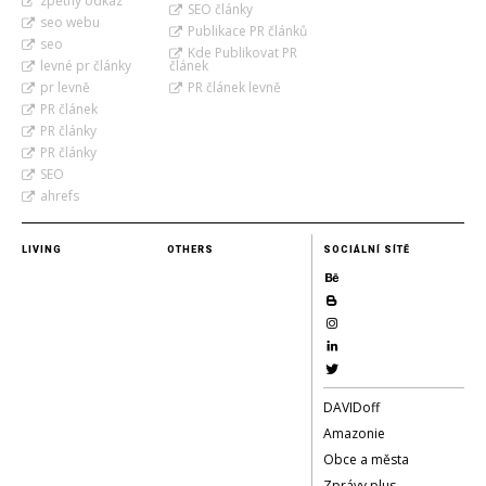
zpětný odkaz
SEO články
seo webu
Publikace PR článků
seo
Kde Publikovat PR
levné pr články
článek
pr levně
PR článek levně
PR článek
PR články
PR články
SEO
ahrefs
LIVING
OTHERS
SOCIÁLNÍ SÍTĚ
DAVIDoff
Amazonie
Obce a města
Zprávy plus