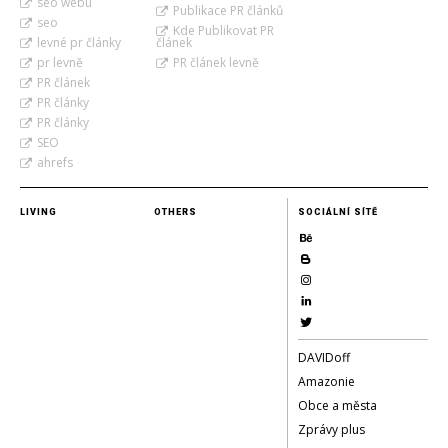
seo webu
Publikace PR článků
seo
Kde Publikovat PR
levné pr články
článek
pr levně
PR článek levně
PR článek
PR články
PR články
SEO
ahrefs
LIVING
OTHERS
SOCIÁLNÍ SÍTĚ
DAVIDoff
Amazonie
Obce a města
Zprávy plus