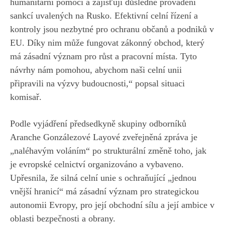
humanitární pomoci a zajišťují důsledné provádění
sankcí uvalených na Rusko. Efektivní celní řízení a
kontroly jsou nezbytné pro ochranu občanů a podniků v
EU. Díky nim může fungovat zákonný obchod, který
má zásadní význam pro růst a pracovní místa. Tyto
návrhy nám pomohou, abychom naši celní unii
připravili na výzvy budoucnosti,“ popsal situaci
komisař.
Podle vyjádření předsedkyně skupiny odborníků
Aranche Gonzálezové Layové zveřejněná zpráva je
„naléhavým voláním“ po strukturální změně toho, jak
je evropské celnictví organizováno a vybaveno.
Upřesnila, že silná celní unie s ochraňující „jednou
vnější hranicí“ má zásadní význam pro strategickou
autonomii Evropy, pro její obchodní sílu a její ambice v
oblasti bezpečnosti a obrany.