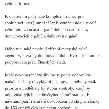
celních formalit
K opatřením patří také komplexní rámec pro
spolupráci, který umožní lepší výměnu údajů v celé
celní unii, za účasti orgánů dohledu nad trhem,
donucovacích orgánů a daňových orgánů.
Odborníci také navrhují zřízení evropské celní
agentury, která by doplňovala úlohu Evropské komise a
podporovala práci členských států.
Malé nekomerční zásilky by se podle odborníků i
nadále zasílaly obvyklými postupy, neměly by však
prioritu a podléhaly by stupni kontroly, který by
odpovídal jejich „nedůvěryhodnému“ statusu. K
návrhům patří i zrušení osvobození od cla pro zásilky
do 150 eur při elektronickém obchodu, se