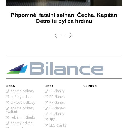
Připomněl fatální selhání Čecha. Kapitán
Detroitu byl za hrdinu
Bilance
LINKS
LINKS
OPINION
zpětné odkazy
PR články
zpětný odkaz
PR článek
textové odkazy
PR článek
zpětné odkazy
PR článek
kvalitní
PR články
reklamní články
SEO
zpětný odkaz
SEO články