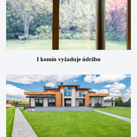
I komín vyžaduje údržbu