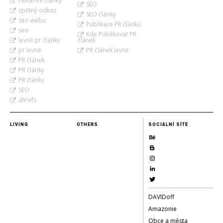
reklamní články
SEO
zpětný odkaz
SEO články
seo webu
Publikace PR článků
seo
Kde Publikovat PR
levné pr články
článek
pr levně
PR článek levně
PR článek
PR články
PR články
SEO
ahrefs
LIVING
OTHERS
SOCIÁLNÍ SÍTĚ
DAVIDoff
Amazonie
Obce a města