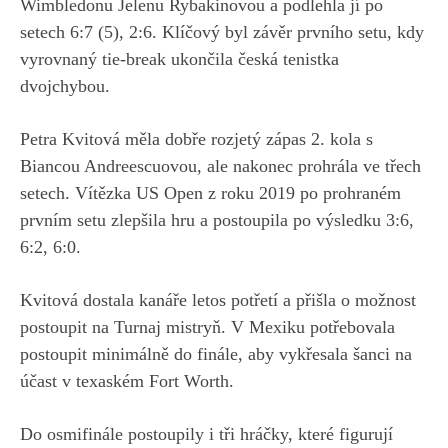
Wimbledonu Jelenu Rybakinovou a podlehla jí po
setech 6:7 (5), 2:6. Klíčový byl závěr prvního setu, kdy
vyrovnaný tie-break ukončila česká tenistka
dvojchybou.
Petra Kvitová měla dobře rozjetý zápas 2. kola s
Biancou Andreescuovou, ale nakonec prohrála ve třech
setech. Vítězka US Open z roku 2019 po prohraném
prvním setu zlepšila hru a postoupila po výsledku 3:6,
6:2, 6:0.
Kvitová dostala kanáře letos potřetí a přišla o možnost
postoupit na Turnaj mistryň. V Mexiku potřebovala
postoupit minimálně do finále, aby vykřesala šanci na
účast v texaském Fort Worth.
Do osmifinále postoupily i tři hráčky, které figurují