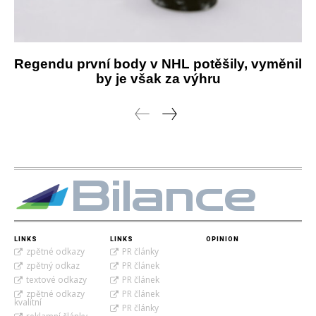
Regendu první body v NHL potěšily, vyměnil
by je však za výhru
Bilance
LINKS
LINKS
OPINION
zpětné odkazy
PR články
zpětný odkaz
PR článek
textové odkazy
PR článek
zpětné odkazy
PR článek
kvalitní
PR články