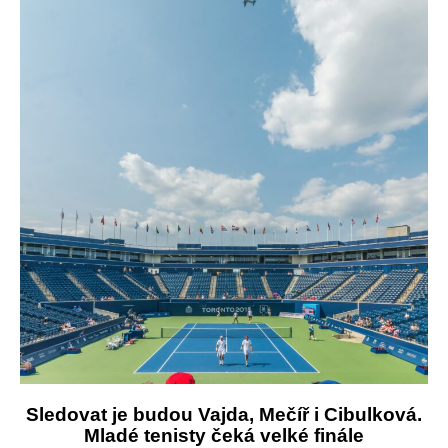
Sledovat je budou Vajda, Mečíř i Cibulková.
Mladé tenisty čeká velké finále