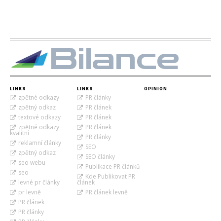
Bilance
LINKS
LINKS
OPINION
zpětné odkazy
PR články
zpětný odkaz
PR článek
textové odkazy
PR článek
zpětné odkazy
PR článek
kvalitní
PR články
reklamní články
SEO
zpětný odkaz
SEO články
seo webu
Publikace PR článků
seo
Kde Publikovat PR
levné pr články
článek
pr levně
PR článek levně
PR článek
PR články