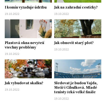
I komín vyžaduje údržbu
Jak na zahradní cestičky?
19.10.2022
19.10.2022
Plastová okna nevyřeší
Jak obnovit starý plot?
všechny problémy
19.10.2022
19.10.2022
Jak vybudovat skalku?
Sledovat je budou Vajda,
Mečíř i Cibulková. Mladé
19.10.2022
tenisty čeká velké finále
19.10.2022